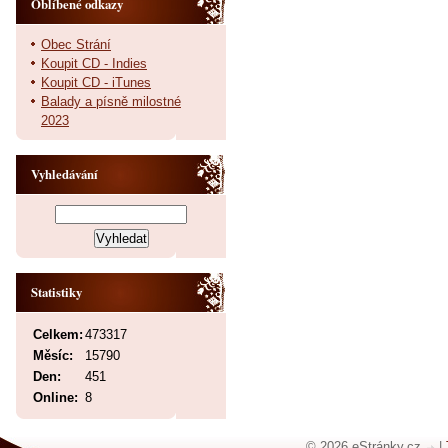
Oblíbené odkazy
Obec Strání
Koupit CD - Indies
Koupit CD - iTunes
Balady a písně milostné
2023
Vyhledávání
Statistiky
Celkem:
473317
Měsíc:
15790
Den:
451
Online:
8
© 2026 eStránky.cz
|