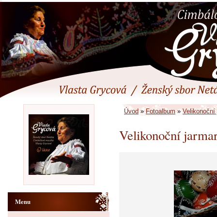
Úvod
»
Fotoalbum
»
Velikonoční
Velikonoční jarma
Menu