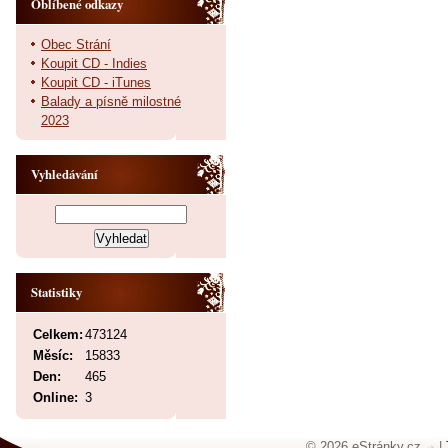
Oblíbené odkazy
Obec Strání
Koupit CD - Indies
Koupit CD - iTunes
Balady a písně milostné
2023
Vyhledávání
Statistiky
Celkem:
473124
Měsíc:
15833
Den:
465
Online:
3
© 2026 eStránky.cz
|