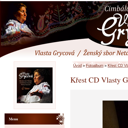
Úvod
»
Fotoalbum
»
Křest CD Vl
Křest CD Vlasty G
Menu