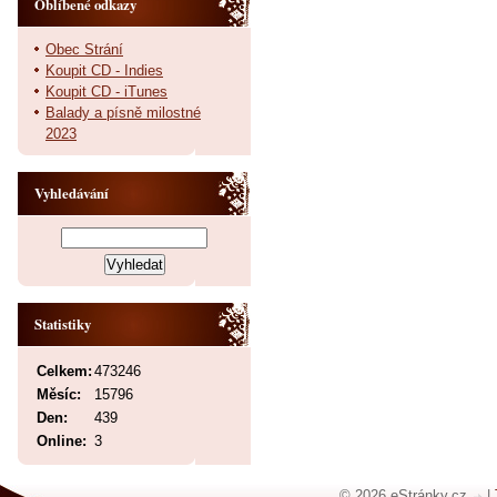
Oblíbené odkazy
Obec Strání
Koupit CD - Indies
Koupit CD - iTunes
Balady a písně milostné
2023
Vyhledávání
Statistiky
Celkem:
473246
Měsíc:
15796
Den:
439
Online:
3
© 2026 eStránky.cz
|