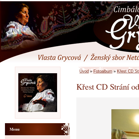
Úvod
»
Fotoalbum
»
Křest CD Str
Křest CD Strání od
Menu