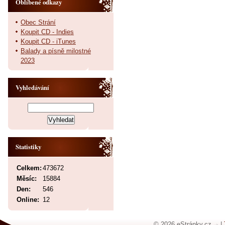
Oblíbené odkazy
Obec Strání
Koupit CD - Indies
Koupit CD - iTunes
Balady a písně milostné
2023
Vyhledávání
Statistiky
Celkem:
473672
Měsíc:
15884
Den:
546
Online:
12
© 2026 eStránky.cz
|