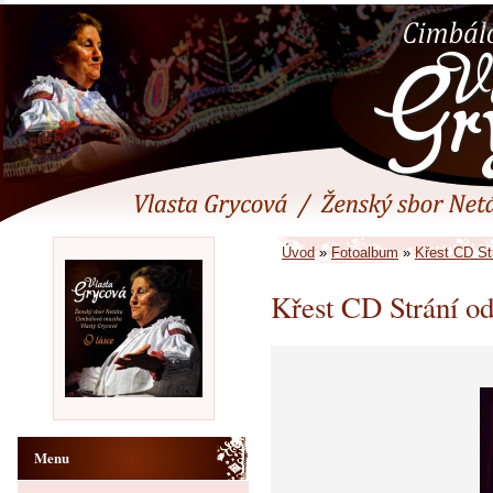
Úvod
»
Fotoalbum
»
Křest CD Str
Křest CD Strání od
Menu