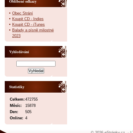
Oblíbené odkazy
Obec Strání
Koupit CD - Indies
Koupit CD - iTunes
Balady a písně milostné
2023
Vyhledávání
Statistiky
Celkem:
472755
Měsíc:
15878
Den:
505
Online:
4
© 2026 eStránky.cz
|