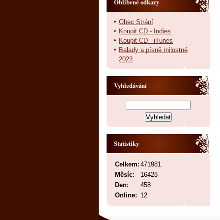
Oblíbené odkazy
Obec Strání
Koupit CD - Indies
Koupit CD - iTunes
Balady a písně milostné
2023
Vyhledávání
Statistiky
Celkem:
471981
Měsíc:
16428
Den:
458
Online:
12