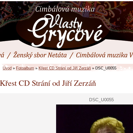
Úvod
»
Fotoalbum
»
Křest CD Strání od Jiří Zerzáň
»
DSC_U0055
Křest CD Strání od Jiří Zerzáň
DSC_U0055