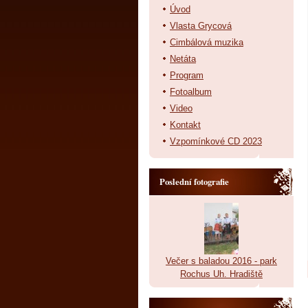
Úvod
Vlasta Grycová
Cimbálová muzika
Netáta
Program
Fotoalbum
Video
Kontakt
Vzpomínkové CD 2023
Poslední fotografie
Večer s baladou 2016 - park
Rochus Uh. Hradiště