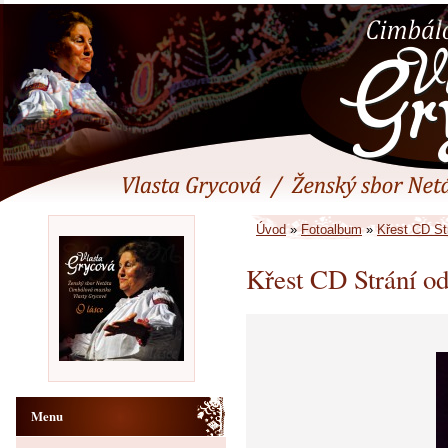
Úvod
»
Fotoalbum
»
Křest CD Str
Křest CD Strání od
Menu