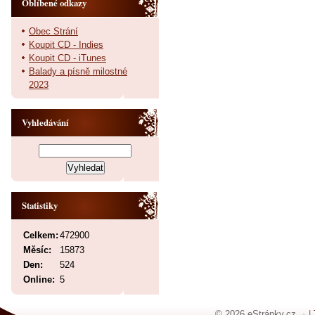
Oblíbené odkazy
Obec Strání
Koupit CD - Indies
Koupit CD - iTunes
Balady a písně milostné
2023
Vyhledávání
Statistiky
Celkem:
472900
Měsíc:
15873
Den:
524
Online:
5
© 2026 eStránky.cz
|