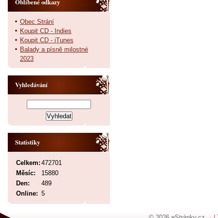
Oblíbené odkazy
Obec Strání
Koupit CD - Indies
Koupit CD - iTunes
Balady a písně milostné
2023
Vyhledávání
Statistiky
Celkem:
472701
Měsíc:
15880
Den:
489
Online:
5
© 2026 eStránky.cz
|