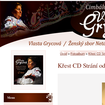
Úvod
»
Fotoalbum
»
Křest CD St
Křest CD Strání od
Menu