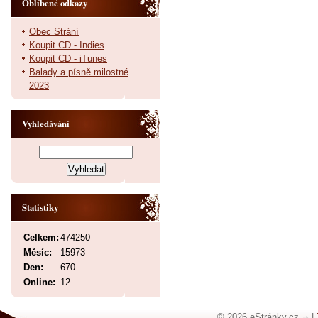
Oblíbené odkazy
Obec Strání
Koupit CD - Indies
Koupit CD - iTunes
Balady a písně milostné
2023
Vyhledávání
Statistiky
Celkem:
474250
Měsíc:
15973
Den:
670
Online:
12
© 2026 eStránky.cz
|