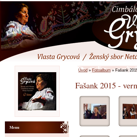
Úvod
»
Fotoalbum
»
Fašank 2015
Fašank 2015 - ver
Menu